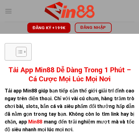
Bỏ
qua
nội
dung
ĐĂNG NHẬP
ĐĂNG KÝ +199K
Tải App Min88 Dễ Dàng Trong 1 Phút –
Cá Cược Mọi Lúc Mọi Nơi
Tải app Min88
giúp bạn tiếp cận thế giới giải trí đỉnh cao
ngay trên điện thoại. Chỉ với vài cú chạm, hàng trăm trò
chơi bài, slots, bắn cá và siêu phẩm đổi thưởng hấp dẫn
đã nằm gọn trong tay bạn. Không còn lo tìm link hay bị
chặn, app
Min88
mang đến trải nghiệm mượt mà và tốc
độ siêu nhanh mọi lúc mọi nơi.