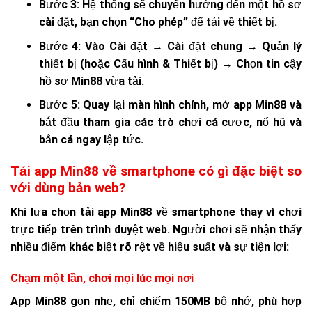
Bước 3: Hệ thống sẽ chuyển hướng đến một hồ sơ
cài đặt, bạn chọn “Cho phép” để tải về thiết bị.
Bước 4: Vào Cài đặt → Cài đặt chung → Quản lý
thiết bị (hoặc Cấu hình & Thiết bị) → Chọn tin cậy
hồ sơ
Min88
vừa tải.
Bước 5: Quay lại màn hình chính, mở
app Min88
và
bắt đầu tham gia các trò chơi cá cược, nổ hũ và
bắn cá ngay lập tức.
Tải app Min88 về smartphone có gì đặc biệt so
với dùng bản web?
Khi lựa chọn
tải app Min88
về smartphone thay vì chơi
trực tiếp trên trình duyệt web. Người chơi sẽ nhận thấy
nhiều điểm khác biệt rõ rệt về hiệu suất và sự tiện lợi:
Chạm một lần, chơi mọi lúc mọi nơi
App Min88 gọn nhẹ, chỉ chiếm 150MB bộ nhớ, phù hợp