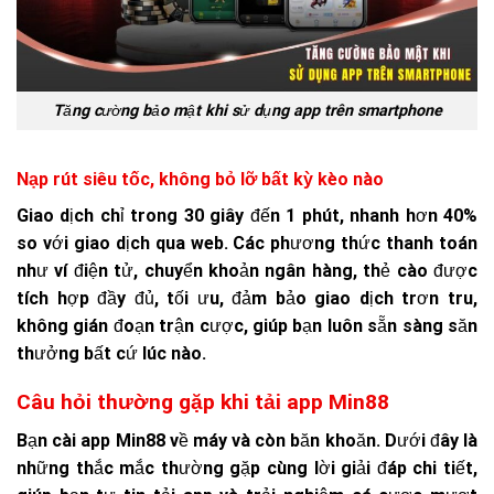
Tăng cường bảo mật khi sử dụng app trên smartphone
Nạp rút siêu tốc, không bỏ lỡ bất kỳ kèo nào
Giao dịch chỉ trong 30 giây đến 1 phút, nhanh hơn 40%
so với giao dịch qua web. Các phương thức thanh toán
như ví điện tử, chuyển khoản ngân hàng, thẻ cào được
tích hợp đầy đủ, tối ưu, đảm bảo giao dịch trơn tru,
không gián đoạn trận cược, giúp bạn luôn sẵn sàng săn
thưởng bất cứ lúc nào.
Câu hỏi thường gặp khi tải app Min88
Bạn cài app
Min88
về máy và còn băn khoăn. Dưới đây là
những thắc mắc thường gặp cùng lời giải đáp chi tiết,