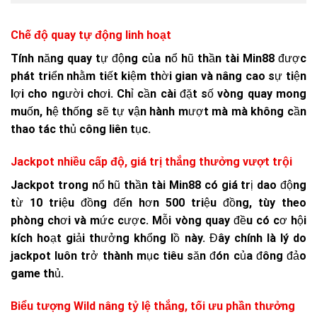
Chế độ quay tự động linh hoạt
Tính năng quay tự động của nổ hũ thần tài Min88 được
phát triển nhằm tiết kiệm thời gian và nâng cao sự tiện
lợi cho người chơi. Chỉ cần cài đặt số vòng quay mong
muốn, hệ thống sẽ tự vận hành mượt mà mà không cần
thao tác thủ công liên tục.
Jackpot nhiều cấp độ, giá trị thắng thưởng vượt trội
Jackpot trong nổ hũ thần tài Min88 có giá trị dao động
từ 10 triệu đồng đến hơn 500 triệu đồng, tùy theo
phòng chơi và mức cược. Mỗi vòng quay đều có cơ hội
kích hoạt giải thưởng khổng lồ này. Đây chính là lý do
jackpot luôn trở thành mục tiêu săn đón của đông đảo
game thủ.
Biểu tượng Wild nâng tỷ lệ thắng, tối ưu phần thưởng