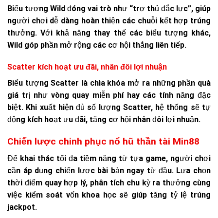
Biểu tượng Wild đóng vai trò như “trợ thủ đắc lực”, giúp
người chơi dễ dàng hoàn thiện các chuỗi kết hợp trúng
thưởng. Với khả năng thay thế các biểu tượng khác,
Wild góp phần mở rộng các cơ hội thắng liên tiếp.
Scatter kích hoạt ưu đãi, nhân đôi lợi nhuận
Biểu tượng Scatter là chìa khóa mở ra những phần quà
giá trị như vòng quay miễn phí hay các tính năng đặc
biệt. Khi xuất hiện đủ số lượng Scatter, hệ thống sẽ tự
động kích hoạt ưu đãi, tăng cơ hội nhân đôi lợi nhuận.
Chiến lược chinh phục nổ hũ thần tài Min88
Để khai thác tối đa tiềm năng từ tựa game, người chơi
cần áp dụng chiến lược bài bản ngay từ đầu. Lựa chọn
thời điểm quay hợp lý, phân tích chu kỳ ra thưởng cùng
việc kiểm soát vốn khoa học sẽ giúp tăng tỷ lệ trúng
jackpot.