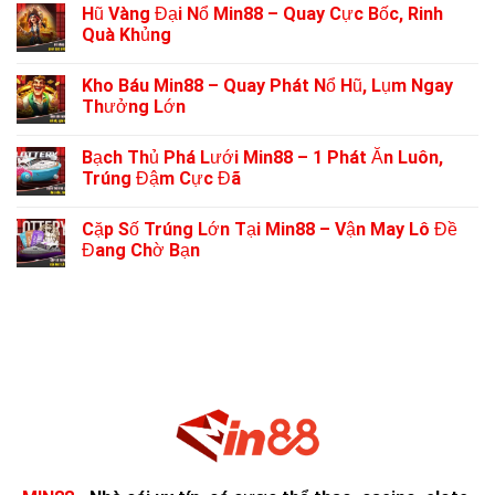
Hũ Vàng Đại Nổ Min88 – Quay Cực Bốc, Rinh
Quà Khủng
Kho Báu Min88 – Quay Phát Nổ Hũ, Lụm Ngay
Thưởng Lớn
Bạch Thủ Phá Lưới Min88 – 1 Phát Ăn Luôn,
Trúng Đậm Cực Đã
Cặp Số Trúng Lớn Tại Min88 – Vận May Lô Đề
Đang Chờ Bạn