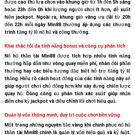
được cao thủ lựa chọn vào khung giờ từ 1h đến 5h sáng
hoặc 23h đến 0h khi lượng người chơi ít hơn, dễ xuất
hiện jackpot. Ngoài ra, khung giờ vàng ưu đãi từ 20h
đến 22h mỗi ngày Min88 thường áp dụng các chương
trình tăng tỷ lệ nổ hũ và cộng thưởng.
Khai thác tối đa tính năng bonus và công cụ phân tích
Nổ hũ thần tài Min88 được tích hợp nhiều tính năng
thưởng hấp dẫn như vòng quay miễn phí, nhân đôi phần
thưởng hay các biểu tượng đặc biệt hỗ trợ tăng tỷ lệ
thắng. Hiểu rõ cách hoạt động của các tính năng này sẽ
giúp người chơi chủ động hơn khi xây dựng chiến lược
quay hũ. Dùng công cụ phân tích xác suất giúp nhận
diện chu kỳ jackpot và điều chỉnh lối chơi hiệu quả.
Quản lý vốn thông minh, duy trì cuộc chơi bền vững
Một trong những nguyên tắc vàng khi chinh phục nổ hũ
thần tài Min88 chính là quản lý vốn hiệu quả và kỷ luật.