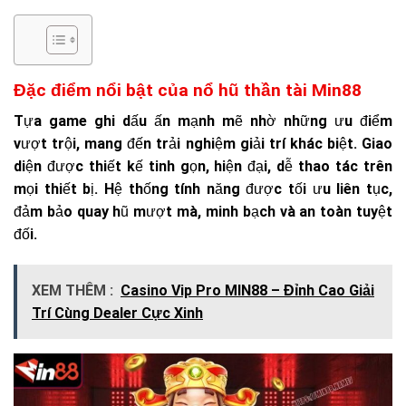
Đặc điểm nổi bật của nổ hũ thần tài Min88
Tựa game ghi dấu ấn mạnh mẽ nhờ những ưu điểm
vượt trội, mang đến trải nghiệm giải trí khác biệt. Giao
diện được thiết kế tinh gọn, hiện đại, dễ thao tác trên
mọi thiết bị. Hệ thống tính năng được tối ưu liên tục,
đảm bảo quay hũ mượt mà, minh bạch và an toàn tuyệt
đối.
XEM THÊM :
Casino Vip Pro MIN88 – Đỉnh Cao Giải
Trí Cùng Dealer Cực Xinh